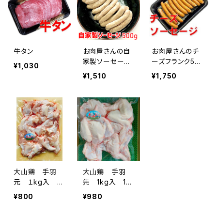
牛タン
お肉屋さんの自
お肉屋さんのチ
家製ソーセージ
ーズフランク50
¥1,030
500g
0g
¥1,510
¥1,750
大山鶏 手羽
大山鶏 手羽
元 １kg入 1
先 1kg入 1
袋 約17本～19
袋 約17本～19
¥800
¥980
本入
本入