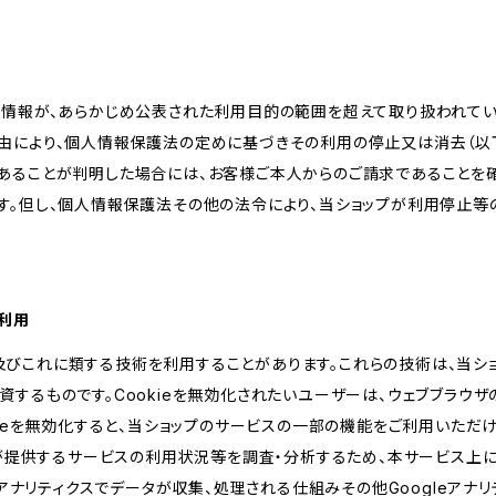
人情報が、あらかじめ公表された利用目的の範囲を超えて取り扱われて
由により、個人情報保護法の定めに基づきその利用の停止又は消去（以下
あることが判明した場合には、お客様ご本人からのご請求であることを
す。但し、個人情報保護法その他の法令により、当ショップが利用停止等
の利用
kie及びこれに類する技術を利用することがあります。これらの技術は、当
するものです。Cookieを無効化されたいユーザーは、ウェブブラウザの
kieを無効化すると、当ショップのサービスの一部の機能をご利用いただ
が提供するサービスの利用状況等を調査・分析するため、本サービス上に Goog
leアナリティクスでデータが収集、処理される仕組みその他Googleアナ