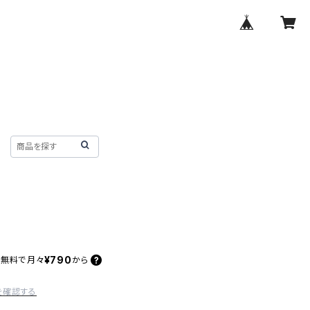
¥790
料無料で
月々
から
を確認する