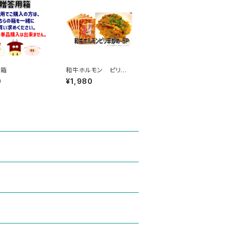
用箱
和牛ホルモン ピリ辛
炒め 5Ｐセット （1
0
¥1,980
袋 約200ｇ）