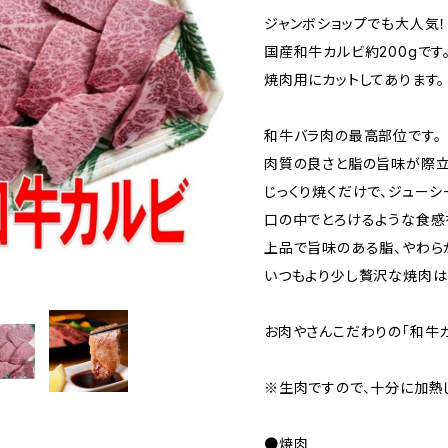
ジャンボショップでも大人気！
国産和牛カルビ約200gです
焼肉用にカットしてあります。
和牛バラ肉の最高部位です。
肉質の良さと脂の旨味が際立
じっくり焼くだけで、ジュー
口の中でとろけるような食感
上品で旨味のある脂、やわら
いつもより少し贅沢な焼肉は
お肉やさんこだわりの「和牛
※生肉ですので、十分に加熱
●焼肉