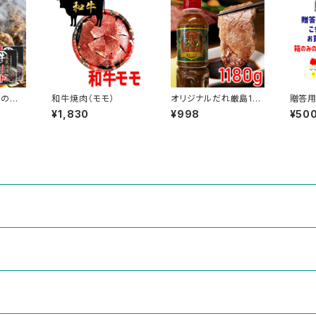
慢の牛
和牛焼肉（モモ）
オリジナルだれ厳島118
贈答
0g
¥1,830
¥998
¥50