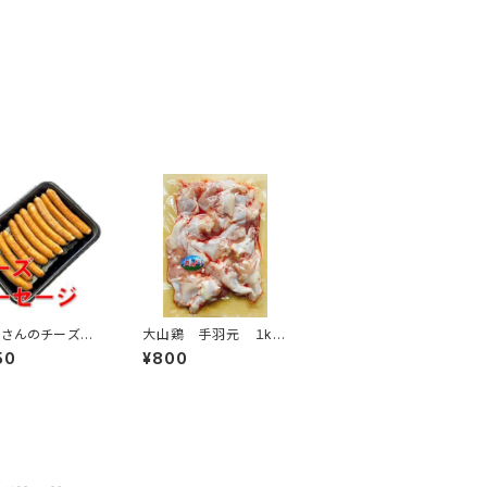
さんのチーズフ
大山鶏 手羽元 １kg
500g
入 1袋 約17本～19
50
¥800
本入