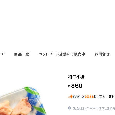
OG
商品一覧
ペットフード店舗にて販売中
お問合せ
和牛小腸
860
¥
なら
手数
別途送料がかかります。
送料