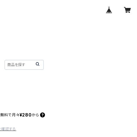
¥280
料無料で
月々
から
を確認する