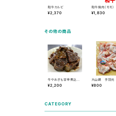
和牛カルビ
和牛焼肉（モモ）
¥2,370
¥1,830
その他の商品
牛やおぎも甘辛煮込
大山鶏 手羽元 
5個パックセット
入 1袋 約17本
¥2,200
¥800
本入
CATEGORY