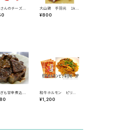
さんのチーズフ
大山鶏 手羽元 １kg
500g
入 1袋 約17本～19
50
¥800
本入
おぎも甘辛煮込
和牛ホルモン ピリ辛
個パックセット
炒め 3Ｐセット （1
380
¥1,200
袋 約200ｇ）