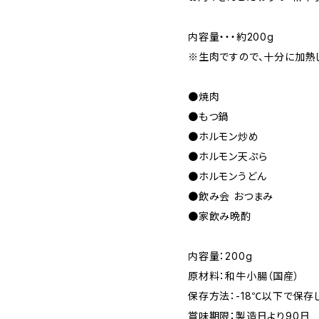
内容量・・・約200g
※生肉ですので、十分に加熱
●焼肉
●もつ鍋
●ホルモン炒め
●ホルモン天ぷら
●ホルモンうどん
●飲み会 おつまみ
●家飲み晩酌
内容量：200g
原材料：和牛小腸（国産）
保存方法：-18℃以下で保存
賞味期限：製造日より90日