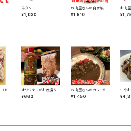
牛タン
お肉屋さんの自家製ソ
お肉屋
ーセージ500g
ランク
¥1,030
¥1,510
¥1,7
１kg
オリジナルだれ厳島59
お肉屋さんのカレー5袋
牛や
～19
0g
セット
10
¥660
¥1,450
¥4,