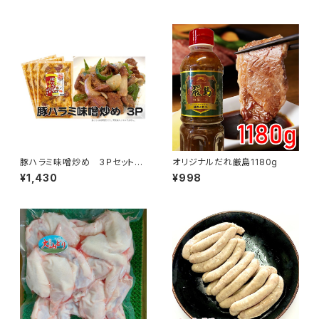
豚ハラミ味噌炒め 3Ｐセット
オリジナルだれ厳島1180g
（1袋 約300ｇ）
¥1,430
¥998