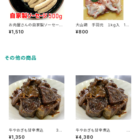
お肉屋さんの自家製ソーセージ
大山鶏 手羽元 １kg入 1
500g
袋 約17本～19本入
¥1,510
¥800
その他の商品
牛やおぎも甘辛煮込 3個
牛やおぎも甘辛煮込 10
パックセット
個パックセット
¥1,350
¥4,380