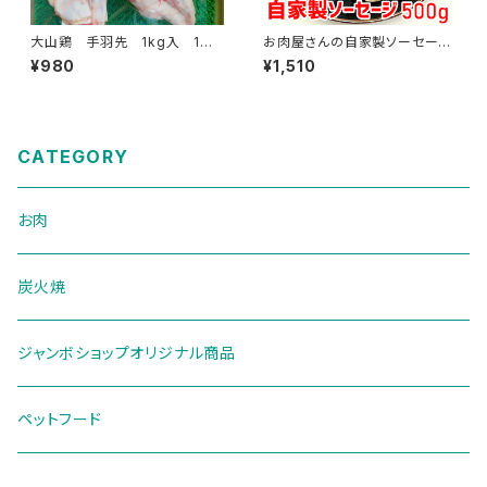
大山鶏 手羽先 1kg入 1
お肉屋さんの自家製ソーセージ
袋 約17本～19本入
500g
¥980
¥1,510
CATEGORY
お肉
炭火焼
ジャンボショップオリジナル商品
ペットフード