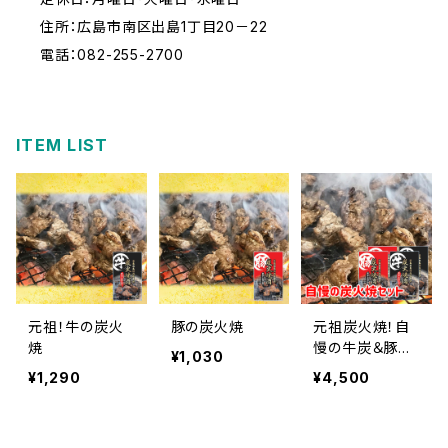
住所：広島市南区出島1丁目20－22
電話：082-255-2700
ITEM LIST
元祖！牛の炭火
豚の炭火焼
元祖炭火焼！自
焼
慢の牛炭＆豚炭
¥1,030
セット
¥1,290
¥4,500