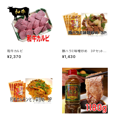
和牛カルビ
豚ハラミ味噌炒め 3Ｐセット
（1袋 約300ｇ）
¥2,370
¥1,430