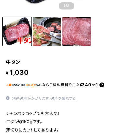
1
/3
牛タン
1,030
¥
¥340
なら
手数料無料で
月々
から
別途送料がかかります。
送料を確認する
ジャンボショップでも大人気！
牛タン約150gです。
薄切りにカットしてあります。