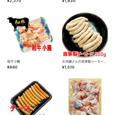
¥2,370
¥1,830
和牛小腸
お肉屋さんの自家製ソーセージ
500g
¥860
¥1,510