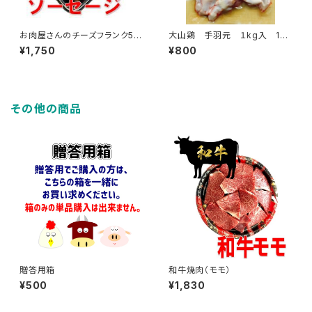
お肉屋さんのチーズフランク50
大山鶏 手羽元 １kg入 1
0g
袋 約17本～19本入
¥1,750
¥800
その他の商品
贈答用箱
和牛焼肉（モモ）
¥500
¥1,830