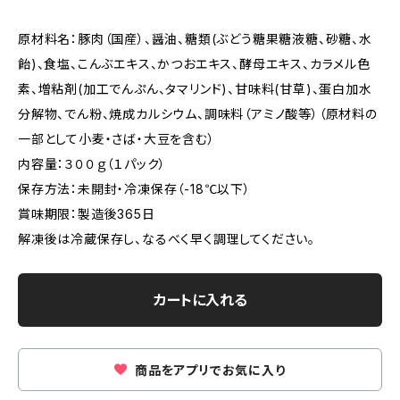
原材料名：豚肉（国産）、醤油、糖類(ぶどう糖果糖液糖、砂糖、水
飴)、食塩、こんぶエキス、かつおエキス、酵母エキス、カラメル色
素、増粘剤(加工でんぷん、タマリンド)、甘味料(甘草)、蛋白加水
分解物、でん粉、焼成カルシウム、調味料（アミノ酸等）（原材料の
一部として小麦・さば・大豆を含む）
内容量：３００ｇ（１パック）
保存方法：未開封・冷凍保存（-18℃以下）
賞味期限：製造後365日
解凍後は冷蔵保存し、なるべく早く調理してください。
カートに入れる
商品をアプリでお気に入り