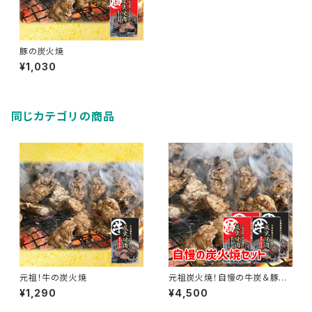
豚の炭火焼
¥1,030
同じカテゴリの商品
元祖！牛の炭火焼
元祖炭火焼！自慢の牛炭＆豚炭
セット
¥1,290
¥4,500