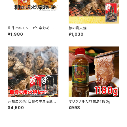
和牛ホルモン ピリ辛炒め 5Ｐ
豚の炭火焼
セット （1袋 約200ｇ）
¥1,980
¥1,030
元祖炭火焼！自慢の牛炭＆豚炭
オリジナルだれ厳島1180g
セット
¥4,500
¥998