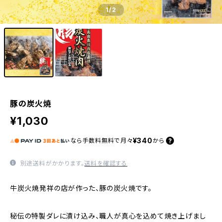
1
/2
豚の炭火焼
¥1,030
¥340
なら
手数料無料で
月々
から
別途送料がかかります。
送料を確認する
牛炭火焼発祥の店が作った、豚の炭火焼です。
秘伝の特製ダレに漬け込み、職人が真心を込めて焼き上げまし