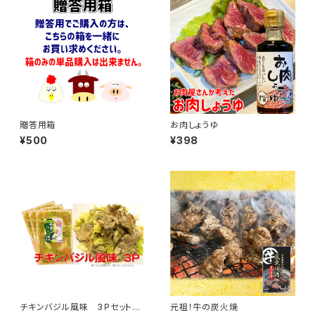
贈答用箱
お肉しょうゆ
¥500
¥398
チキンバジル風味 3Ｐセット
元祖！牛の炭火焼