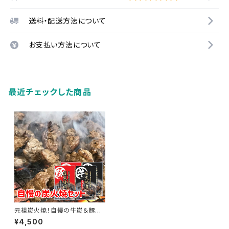
送料・配送方法について
お支払い方法について
最近チェックした商品
元祖炭火焼！自慢の牛炭＆豚炭
セット
¥4,500