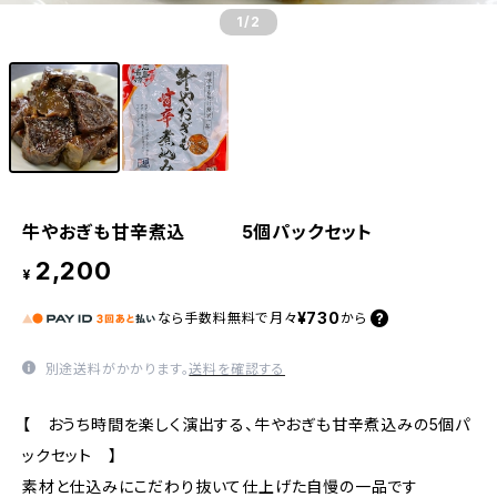
1
/2
牛やおぎも甘辛煮込 5個パックセット
2,200
¥
¥730
なら
手数料無料で
月々
から
別途送料がかかります。
送料を確認する
【 おうち時間を楽しく演出する、牛やおぎも甘辛煮込みの5個パ
ックセット 】
素材と仕込みにこだわり抜いて仕上げた自慢の一品です