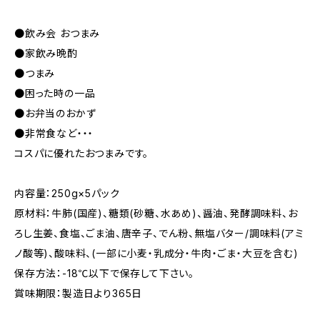
●飲み会 おつまみ
●家飲み晩酌
●つまみ
●困った時の一品
●お弁当のおかず
●非常食など・・・
コスパに優れたおつまみです。
内容量：250g×5パック
原材料：牛肺(国産)、糖類(砂糖、水あめ)、醤油、発酵調味料、お
ろし生姜、食塩、ごま油、唐辛子、でん粉、無塩バター/調味料(アミ
ノ酸等)、酸味料、(一部に小麦・乳成分・牛肉・ごま・大豆を含む)
保存方法：-18℃以下で保存して下さい。
賞味期限：製造日より365日