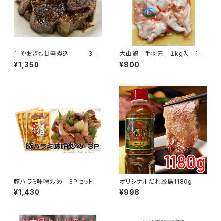
牛やおぎも甘辛煮込 3個
大山鶏 手羽元 １kg入 1
パックセット
袋 約17本～19本入
¥1,350
¥800
豚ハラミ味噌炒め 3Ｐセット
オリジナルだれ厳島1180g
（1袋 約300ｇ）
¥1,430
¥998