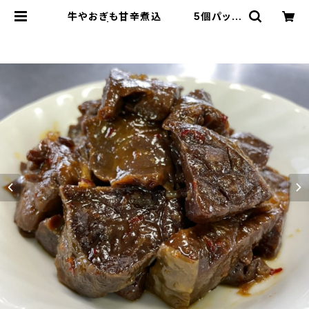
牛やおぎも甘辛煮込 5個パック
セット | 肉の特価ジャンボショップ