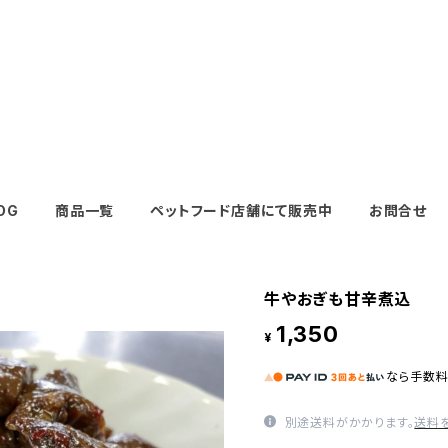
OG
商品一覧
ペットフード店舗にて販売中
お問合せ
牛やおぎも甘辛煮込 
1,350
¥
なら
手数
別途送料がかかります。
送料