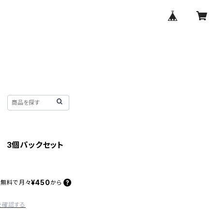
3個パックセット
¥450
料無料で
月々
から
を確認する