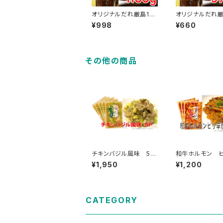
オリジナルだれ厳島118
オリジナルだれ厳
0g
0g
¥998
¥660
その他の商品
チキンバジル風味 5Ｐ
和牛ホルモン 
セット （1袋 約200
炒め 3Ｐセット 
¥1,950
¥1,200
ｇ）
袋 約200ｇ）
CATEGORY