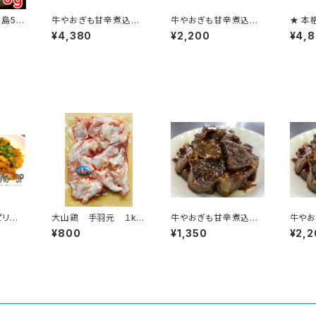
島59
牛やおぎも甘辛煮込
牛やおぎも甘辛煮込
★ 本
10個パックセット
5個パックセット
島の名
¥4,380
¥2,200
¥4,
わり３
ピリ辛
大山鶏 手羽元 １kg
牛やおぎも甘辛煮込
牛や
（1
入 1袋 約17本～19
3個パックセット
5個
¥800
¥1,350
¥2,2
本入