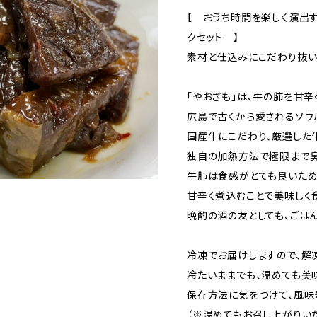
【 おうち時間を楽しく演出
クセット 】
素材と仕込みにこだわり抜
「やおぎも」は、牛の肺を甘辛
広島で古くから愛されるソウ
国産牛にこだわり、厳選した
独自の加熱方法で極限まで臭
牛肺は食感がとても良いため
甘辛く煮込むことで美味しく
晩酌の酒の友としても、ごは
冷凍でお届けしますので、解
冷たいままでも、温めても美
保存方法に気をつけて、風味
（※温めてもお召し上がりい