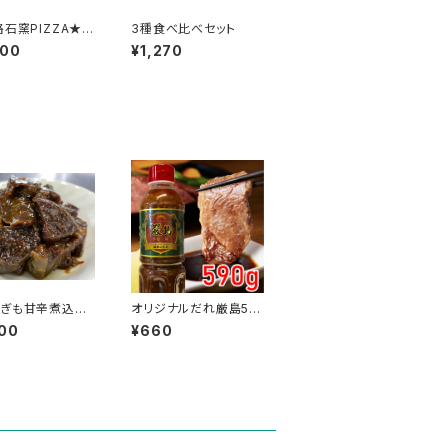
格石窯PIZZA★広
3種食べ比べセット
産を使ったこだ
800
¥1,270
種
おぎも甘辛煮込
オリジナルだれ厳島59
パックセット
0g
00
¥660