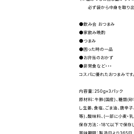
必ず袋から中身を取り出し
●飲み会 おつまみ
●家飲み晩酌
●つまみ
●困った時の一品
●お弁当のおかず
●非常食など・・・
コスパに優れたおつまみです
内容量：250g×3パック
原材料：牛肺(国産)、糖類(
し生姜、食塩、ごま油、唐辛子
等)、酸味料、(一部に小麦・
保存方法：-18℃以下で保存
賞味期限：製造日より365日