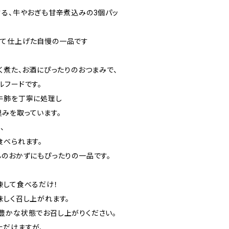
する、牛やおぎも甘辛煮込みの3個パッ
いて仕上げた自慢の一品です
く煮た、お酒にぴったりのおつまみで、
ルフードです。
牛肺を丁寧に処理し
みを取っています。
、
食べられます。
んのおかずにもぴったりの一品です。
凍して食べるだけ！
味しく召し上がれます。
豊かな状態でお召し上がりください。
ただけますが、