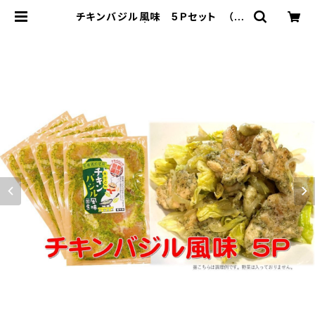
チキンバジル風味 5Ｐセット （1
袋 約200ｇ） | 肉の特価ジャンボシ
ョップ