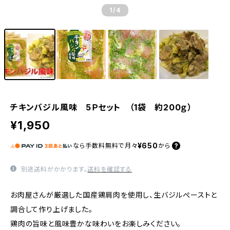
1
/4
チキンバジル風味 5Ｐセット （1袋 約200ｇ）
¥1,950
¥650
なら
手数料無料で
月々
から
別途送料がかかります。
送料を確認する
お肉屋さんが厳選した国産鶏肩肉を使用し、生バジルぺーストと
調合して作り上げました。
鶏肉の旨味と風味豊かな味わいをお楽しみください。