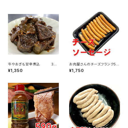
牛やおぎも甘辛煮込 3個
お肉屋さんのチーズフランク50
パックセット
0g
¥1,350
¥1,750