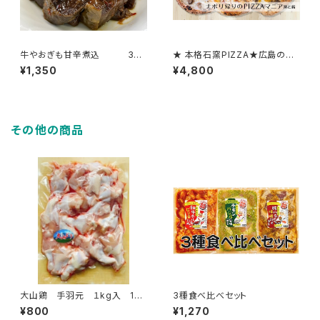
牛やおぎも甘辛煮込 3個
★ 本格石窯PIZZA★広島の名
パックセット
産を使ったこだわり３種
¥1,350
¥4,800
その他の商品
大山鶏 手羽元 １kg入 1
3種食べ比べセット
袋 約17本～19本入
¥800
¥1,270