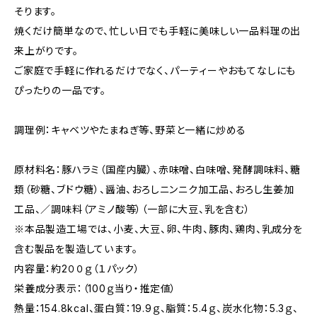
そります。
焼くだけ簡単なので、忙しい日でも手軽に美味しい一品料理の出
来上がりです。
ご家庭で手軽に作れるだけでなく、パーティーやおもてなしにも
ぴったりの一品です。
調理例：キャベツやたまねぎ等、野菜と一緒に炒める
原材料名：豚ハラミ（国産内臓）、赤味噌、白味噌、発酵調味料、糖
類（砂糖、ブドウ糖）、醤油、おろしニンニク加工品、おろし生姜加
工品、／調味料（アミノ酸等）（一部に大豆、乳を含む）
※本品製造工場では、小麦、大豆、卵、牛肉、豚肉、鶏肉、乳成分を
含む製品を製造しています。
内容量：約2００ｇ（１パック）
栄養成分表示：（100ｇ当り・推定値）
熱量：154.8kcal、蛋白質：19.9ｇ、脂質：5.4ｇ、炭水化物：5.3ｇ、