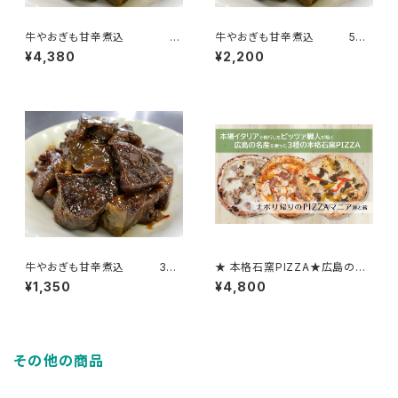
牛やおぎも甘辛煮込 10
牛やおぎも甘辛煮込 5個
個パックセット
パックセット
¥4,380
¥2,200
牛やおぎも甘辛煮込 3個
★ 本格石窯PIZZA★広島の名
パックセット
産を使ったこだわり３種
¥1,350
¥4,800
その他の商品