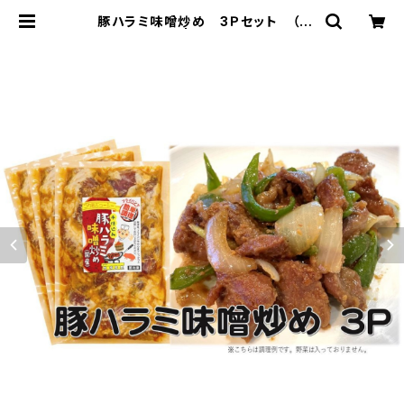
豚ハラミ味噌炒め 3Ｐセット （1
袋 約300ｇ） | 肉の特価ジャンボシ
ョップ