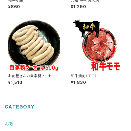
和牛小腸
元祖！牛の炭火焼
¥860
¥1,290
お肉屋さんの自家製ソーセージ
和牛焼肉（モモ）
500g
¥1,510
¥1,830
CATEGORY
お肉