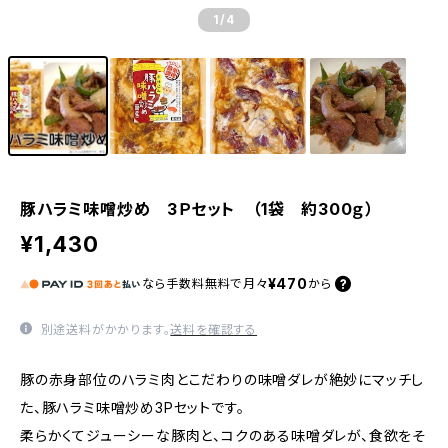
1
/4
豚ハラミ味噌炒め 3Ｐセット （1袋 約300ｇ）
¥1,430
¥470
なら
手数料無料で
月々
から
別途送料がかかります。
送料を確認する
豚の赤身部位のハラミ肉とこだわりの味噌ダレが絶妙にマッチし
た、豚ハラミ味噌炒め3Pセットです。
柔らかくてジューシーな豚肉と、コクのある味噌ダレが、食欲をそ