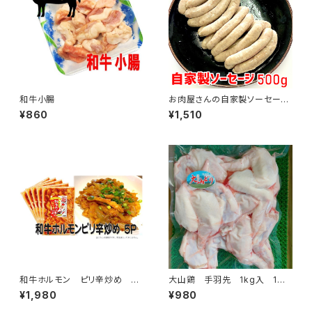
和牛小腸
お肉屋さんの自家製ソーセージ
500g
¥860
¥1,510
和牛ホルモン ピリ辛炒め 5Ｐ
大山鶏 手羽先 1kg入 1
セット （1袋 約200ｇ）
袋 約17本～19本入
¥1,980
¥980