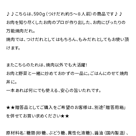
♪♪こちらは、590g（つけだれ約５～８人前）の商品です♪♪
お肉を知り尽くしたお肉のプロが作り出した、お肉にぴったりの
万能焼肉だれ。
焼肉では、つけだれとしてはもちろん、もみだれとしてもお使い頂
けます。
またこちらのたれは、焼肉以外でも大活躍！
お肉と野菜と一緒に炒めておかずの一品に。ごはんにのせて焼肉
丼に。
一本あれば何にでも使える、安心の旨いたれです。
★★贈答品としてご購入をご希望のお客様は、別途「贈答用箱」
を併せてお買い求めください★★
原材料名：糖類(砂糖、ぶどう糖、異性化液糖)、醤油（国内製造）、