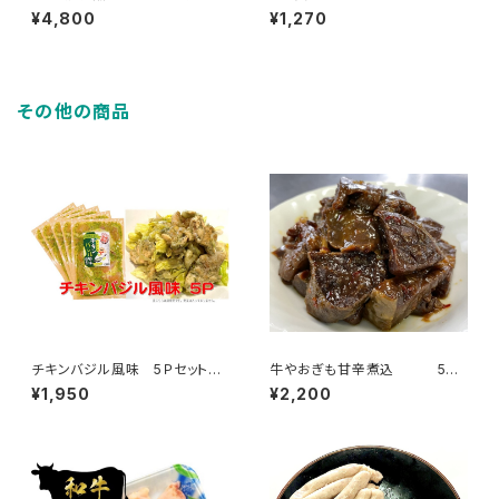
産を使ったこだわり３種
¥4,800
¥1,270
その他の商品
チキンバジル風味 5Ｐセット
牛やおぎも甘辛煮込 5個
（1袋 約200ｇ）
パックセット
¥1,950
¥2,200