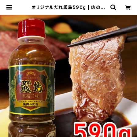
オリジナルだれ厳島590g | 肉の特
価ジャンボショップ