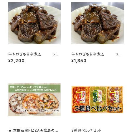
牛やおぎも甘辛煮込 5個
牛やおぎも甘辛煮込 3個
パックセット
パックセット
¥2,200
¥1,350
★ 本格石窯PIZZA★広島の名
3種食べ比べセット