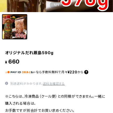
1
/1
オリジナルだれ厳島590g
660
¥
¥220
なら
手数料無料で
月々
から
別途送料がかかります。
送料を確認する
※こちらは、冷凍商品（クール便）との同梱ができません。一緒に
購入される場合は、
お手数ですが別会計でお買い求めください。