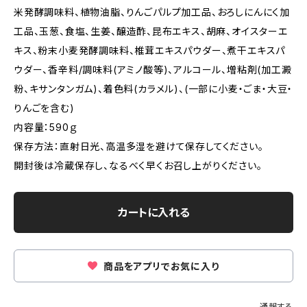
米発酵調味料、植物油脂、りんごパルプ加工品、おろしにんにく加
工品、玉葱、食塩、生姜、醸造酢、昆布エキス、胡麻、オイスターエ
キス、粉末小麦発酵調味料、椎茸エキスパウダー、煮干エキスパ
ウダー、香辛料/調味料(アミノ酸等)、アルコール、増粘剤(加工澱
粉、キサンタンガム)、着色料(カラメル)、(一部に小麦・ごま・大豆・
りんごを含む)
内容量：590ｇ
保存方法：直射日光、高温多湿を避けて保存してください。
開封後は冷蔵保存し、なるべく早くお召し上がりください。
カートに入れる
商品をアプリでお気に入り
通報する